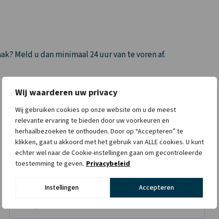
k? Meld u dan minimaal 24 uur van te voren af.
Achternaam*
Wij waarderen uw privacy
Wij gebruiken cookies op onze website om u de meest
relevante ervaring te bieden door uw voorkeuren en
herhaalbezoeken te onthouden. Door op “Accepteren” te
Adres*
klikken, gaat u akkoord met het gebruik van ALLE cookies. U kunt
echter wel naar de Cookie-instellingen gaan om gecontroleerde
toestemming te geven.
Privacybeleid
Woonplaats*
Instellingen
Accepteren