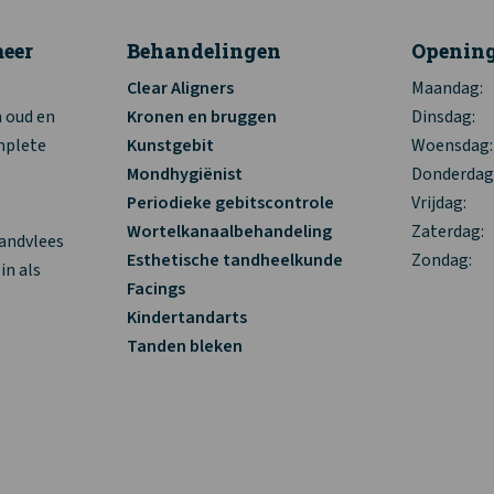
eer
Behandelingen
Opening
Clear Aligners
Maandag:
n oud en
Kronen en bruggen
Dinsdag:
mplete
Kunstgebit
Woensdag:
Mondhygiënist
Donderdag
Periodieke gebitscontrole
Vrijdag:
Wortelkanaalbehandeling
Zaterdag:
tandvlees
Esthetische tandheelkunde
Zondag:
in als
Facings
Kindertandarts
Tanden bleken